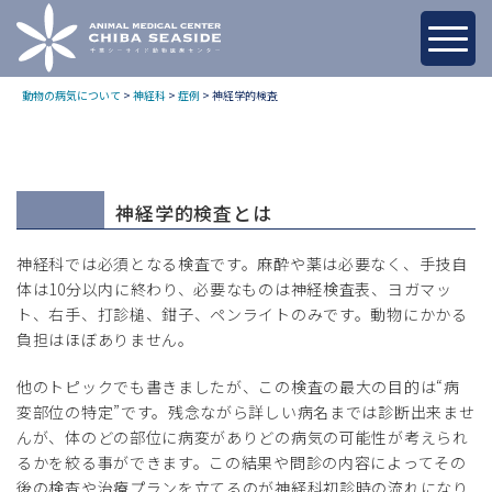
神経学的検査
動物の病気について
>
神経科
>
症例
>
神経学的検査
- 2023.04.01 -
神経科
大﨑 統雄
神経学的検査とは
神経科では必須となる検査です。麻酔や薬は必要なく、手技自
体は10分以内に終わり、必要なものは神経検査表、ヨガマッ
ト、右手、打診槌、鉗子、ペンライトのみです。動物にかかる
負担はほぼありません。
他のトピックでも書きましたが、この検査の最大の目的は“病
変部位の特定”です。残念ながら詳しい病名までは診断出来ませ
んが、体のどの部位に病変がありどの病気の可能性が考えられ
るかを絞る事ができます。この結果や問診の内容によってその
後の検査や治療プランを立てるのが神経科初診時の流れになり