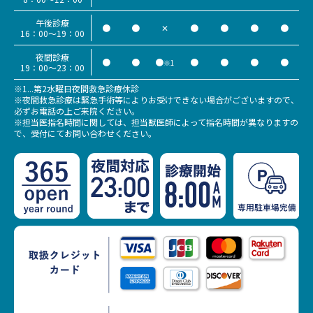
午後診療
●
●
✕
●
●
●
●
16：00～19：00
夜間診療
●
●
●
●
●
●
●
※1
19：00～23：00
※1...第2水曜日夜間救急診療休診
※夜間救急診療は緊急手術等によりお受けできない場合がございますので、
必ずお電話の上ご来院ください。
※担当医指名時間に関しては、担当獣医師によって指名時間が異なりますの
で、受付にてお問い合わせください。