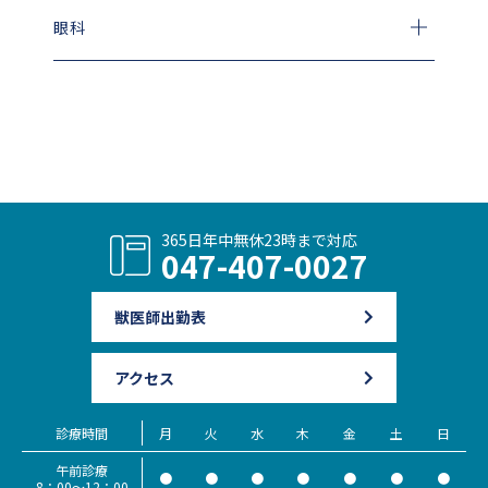
眼科
365日年中無休
23時まで対応
047-407-0027
獣医師出勤表
アクセス
診療時間
月
火
水
木
金
土
日
午前診療
●
●
●
●
●
●
●
8：00～12：00