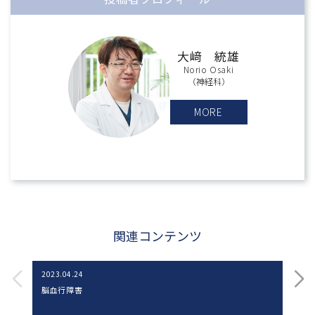
大﨑 統雄
Norio Osaki
（神経科）
MORE
関連コンテンツ
2023.04.24
20
脳血行障害
神