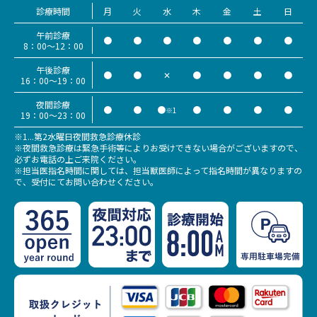
診療時間
月
火
水
木
金
土
日
午前診療
●
●
●
●
●
●
●
8：00～12：00
午後診療
●
●
✕
●
●
●
●
16：00～19：00
夜間診療
●
●
●
●
●
●
●
※1
19：00～23：00
※1...第2水曜日夜間救急診療休診
※夜間救急診療は緊急手術等によりお受けできない場合がございますので、
必ずお電話の上ご来院ください。
※担当医指名時間に関しては、担当獣医師によって指名時間が異なりますの
で、受付にてお問い合わせください。