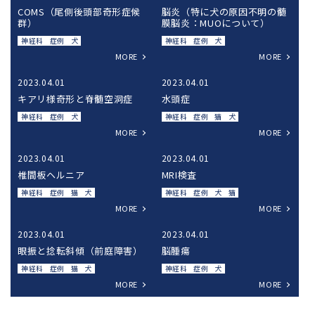
COMS（尾側後頭部奇形症候
脳炎（特に犬の原因不明の髄
群）
膜脳炎：MUOについて）
神経科
症例
犬
神経科
症例
犬
MORE
MORE
2023.04.01
2023.04.01
キアリ様奇形と脊髄空洞症
水頭症
神経科
症例
犬
神経科
症例
猫
犬
MORE
MORE
2023.04.01
2023.04.01
椎間板ヘルニア
MRI検査
神経科
症例
猫
犬
神経科
症例
犬
猫
MORE
MORE
2023.04.01
2023.04.01
眼振と捻転斜傾（前庭障害）
脳腫瘍
神経科
症例
猫
犬
神経科
症例
犬
MORE
MORE