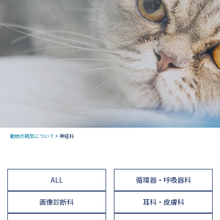
動物の病気について
>
神経科
ALL
循環器・呼吸器科
画像診断科
耳科・皮膚科