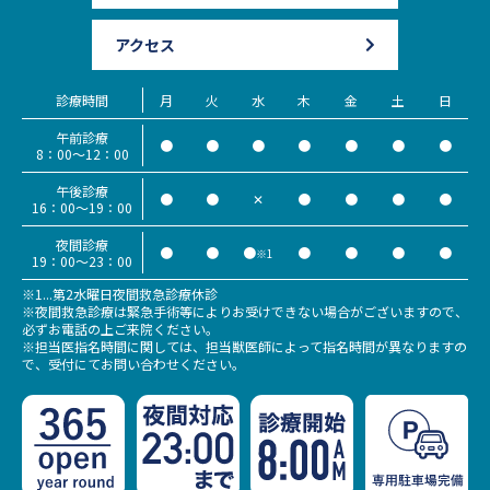
アクセス
診療時間
月
火
水
木
金
土
日
午前診療
●
●
●
●
●
●
●
8：00～12：00
午後診療
●
●
✕
●
●
●
●
16：00～19：00
夜間診療
●
●
●
●
●
●
●
※1
19：00～23：00
※1...第2水曜日夜間救急診療休診
※夜間救急診療は緊急手術等によりお受けできない場合がございますので、
必ずお電話の上ご来院ください。
※担当医指名時間に関しては、担当獣医師によって指名時間が異なりますの
で、受付にてお問い合わせください。