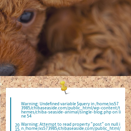
Warning
: Undefined variable $query in
/home/xs57
3985/chibaseaside.com/public_html/wp-content/t
hemes/chiba-seaside-animal/single-blog.php
on li
ne
54
Warning
: Attempt to read property "post" on null i
20
n
/home/xs573985/chibaseaside.com/public_html/
15.