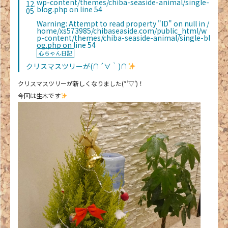
wp-content/themes/chiba-seaside-animal/single-
12.
blog.php
on line
54
05
Warning
: Attempt to read property "ID" on null in
/
home/xs573985/chibaseaside.com/public_html/w
p-content/themes/chiba-seaside-animal/single-bl
og.php
on line
54
心ちゃん日記
クリスマスツリーが(∩´∀｀)∩
クリスマスツリーが新しくなりました(*’▽’)！
今回は生木です